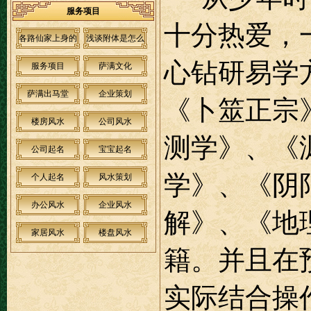
服务项目
十分热爱，
各路仙家上身的
浅谈附体是怎么
感觉和弟子与仙
回事？
心钻研易学
服务项目
萨满文化
家沟通不上的原
萨满出马堂
企业策划
《卜筮正宗
因
楼房风水
公司风水
测学》、《
公司起名
宝宝起名
学》、《阴
个人起名
风水策划
办公风水
企业风水
解》、《地
家居风水
楼盘风水
籍。并且在
实际结合操