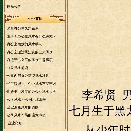
大“大舞台”！
·
网站公告
企业策划
·
老板办公室风水布局
·
董事长办公室风水有什么讲究？
·
办公桌摆放的风水学问
·
办公室搬迁需注意的三大风水
·
乔迁新办公室的风水注意事项
·
公司风水必读
·
公司内部办公环境风水准则
·
如何调理工厂企业风水布局吉凶
李希贤 男
·
阻碍事业发展的办公室风水大全
·
公司风水>>公司风水溯源
七月生于黑
·
企业形象风水的奥妙
·
公司风水布局的注意事项
·
企业命名
从少年时