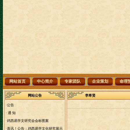
网站首页
中心简介
专家团队
企业策划
命理
网站公告
李希贤
·
公告
·
通 知
·
鸡西易学文研究会会标图案
·
喜讯！公告：鸡西易学文化研究展示